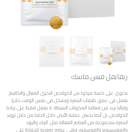
ريفايفل فيس ماسك
يحتوي على كمية مركزة من الكولاجين البحري الفعال والكافيار.
يعمل في عمق طبقات البشرة ويشكل في نفس الوقت حاجزا
وقائيا يزيد من فعالية المكونات النشطة. لا يعمل فقط على زيادة
الكولاجين، بل أيضا يحسن عملية الأيض داخل الخلايا من خلال تزويد
البشرة بمجموعة من العناصر الفعالة مثل: الزنك واليود
والمغنيسيوم والفوسفور، وهي عناصر ضرورية للحفاظ على