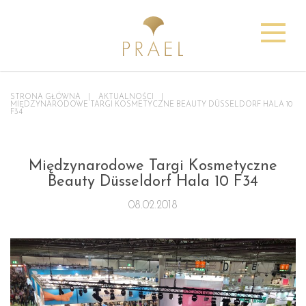
STRONA GŁÓWNA
AKTUALNOŚCI
MIĘDZYNARODOWE TARGI KOSMETYCZNE BEAUTY DÜSSELDORF HALA 10
F34
Międzynarodowe Targi Kosmetyczne
Beauty Düsseldorf Hala 10 F34
08.02.2018